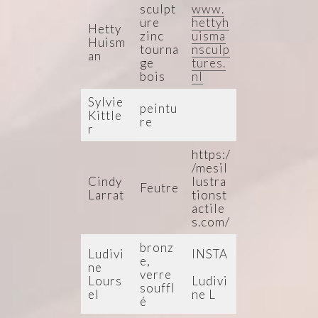
sculpt
www.
ure
hettyh
Hetty
zinc
uisma
Huism
tourna
nsculp
an
ge
tures.
bois
nl
Sylvie
peintu
Kittle
re
r
https:/
/mesil
Cindy
lustra
Feutre
Larrat
tionst
actile
s.com/
bronz
Ludivi
INSTA
e,
ne
verre
Lours
Ludivi
souffl
el
ne L
é