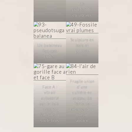
de
pendentifs
en vitraux
Sculpture en
Un baleineau
bois et
fait des
plumes
bulles
Fragile union
Face A :
d’une
vitrail
cuillère en
autoporté
acajou, de
par le bois.
fonte de
Face B :
laiton et d’un
Vitrail sur
miroir
socle bois
ancien