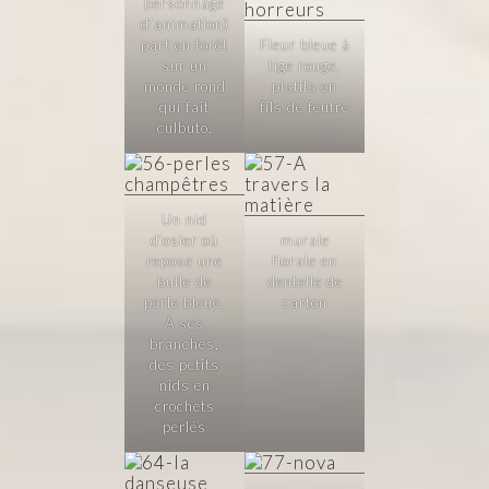
personnage
d’animation)
part en forêt
Fleur bleue à
sur un
tige rouge,
monde rond
pistils en
qui fait
fils de feutre
culbuto.
Un nid
d’osier où
murale
repose une
florale en
bulle de
dentelle de
perle bleue,
carton
À ses
branches,
des petits
nids en
crochets
perlés