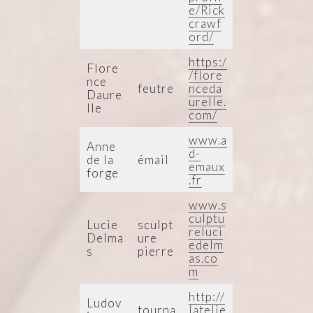
e/Rick
crawf
ord/
https:/
Flore
/flore
nce
feutre
nceda
Daure
urelle.
lle
com/
www.a
Anne
d-
de la
émail
emaux
forge
.fr
www.s
culptu
Lucie
sculpt
reluci
Delma
ure
edelm
s
pierre
as.co
m
http://
Ludov
tourna
latelie