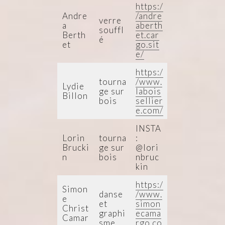
https:/
Andre
/andre
verre
a
aberth
souffl
Berth
et.car
é
et
go.sit
e/
https:/
tourna
/www.
Lydie
ge sur
labois
Billon
bois
sellier
e.com/
INSTA
Lorin
tourna
:
Brucki
ge sur
@lori
n
bois
nbruc
kin
https:/
Simon
danse
/www.
e
et
simon
Christ
graphi
ecama
Camar
sme
rgo.co