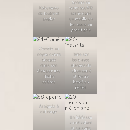
Sphère en
Kakemono
verre soufflé
de feutre et
sertie dans
papier
un mobile en
fer, socle en
granit gris
Comète au
noyau cuivré
Toile sur
stoppée
bois avec
dans son
plaques de
élan par une
laiton coulé
flèche
et feutre
céleste
brodé en
perles
Araignée à
cul rouge
Un hérisson
carré coloré
et sa suite