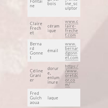
Fontai
bois
ine_sc
ne
ulptor
www.c
Claire
céram
laire-
Frech
ique
freche
et
t.com
Berna
www.
rd
bernar
émail
Gonne
dgonn
t
et.com
https:/
dorur
Céline
/www.
e,
Grani
oretdc
enlum
er
or.co
inure
m/
Fred
Guich
laque
aoua