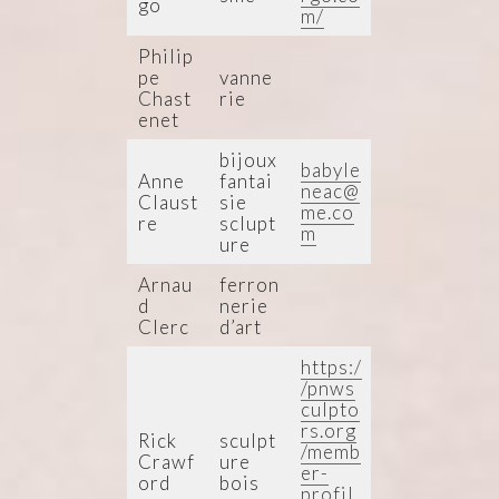
go
m/
Philip
pe
vanne
Chast
rie
enet
bijoux
babyle
Anne
fantai
neac@
Claust
sie
me.co
re
sclupt
m
ure
Arnau
ferron
d
nerie
Clerc
d’art
https:/
/pnws
culpto
rs.org
Rick
sculpt
/memb
Crawf
ure
er-
ord
bois
profil