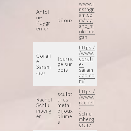
www.i
nstagr
Antoi
am.co
ne
bijoux
m/tag
Puygr
ane_m
enier
okume
gan
https:/
/www.
Corali
tourna
corali
e
ge sur
e-
Saram
bois
saram
ago
ago.co
m/
https:/
sculpt
/www.
Rachel
ures
rachel
Schlu
metal
-
mberg
bijoux
schlu
er
plume
mberg
s
er.fr/