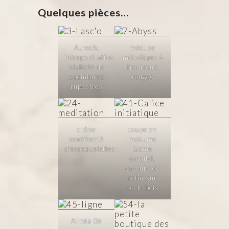
Quelques pièces…
Auroch,
méduse
interperétation
métallique à
stylisée de
froufrous
speintures
rouges
rupestres
crâne
coupe en
ornementé
mokume
d’exosquelettes
Game
émailél,
entouré de
rotin sur
socle bois
Alinéa (le