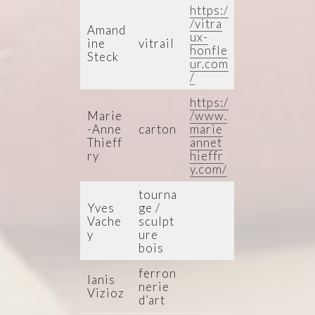
https:/
/vitra
Amand
ux-
ine
vitrail
honfle
Steck
ur.com
/
https:/
Marie
/www.
-Anne
carton
marie
Thieff
annet
ry
hieffr
y.com/
tourna
Yves
ge /
Vache
sculpt
y
ure
bois
ferron
Ianis
nerie
Vizioz
d’art