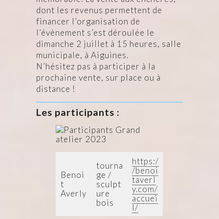
dont les revenus permettent de
financer l’organisation de
l’évènement s’est déroulée le
dimanche 2 juillet à 15 heures, salle
municipale, à Aiguines.
N’hésitez pas à participer à la
prochaine vente, sur place ou à
distance !
Les participants :
https:/
tourna
/benoi
Benoi
ge /
taverl
t
sculpt
y.com/
Averly
ure
accuei
bois
l/