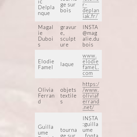
ic
ge sur
r-
Delpla
bois
deplan
nque
iak.fr/
Magal
gravur
INSTA
ie
e,
@mag
Duboi
sculpt
alie.du
s
ure
bois
www.
Elodie
elodie
laque
Famel
fameL.
com
https:/
Olivia
objets
/www.
Ferran
textile
oliviaf
d
s
errand
.net/
INSTA
:guilla
Guilla
tourna
ume
ume
ge sur
_fonta