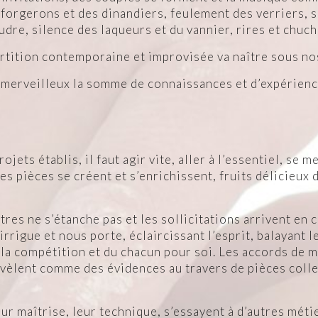
 forgerons et des dinandiers, feulement des verriers, 
udre, silence des laqueurs et du vannier, rires et chuc
rtition contemporaine et improvisée va naître sous no
merveilleux la somme de connaissances et d’expérience
ojets établis, il faut agir vite, aller à l’essentiel, se 
es pièces se créent et s’enrichissent, fruits délicieux 
tres ne s’étanche pas et les sollicitations arrivent en
rrigue et nous porte, éclaircissant l’esprit, balayant
 la compétition et du chacun pour soi. Les accords de m
vèlent comme des évidences au travers de pièces collec
r maîtrise, leur technique, s’essayent à d’autres métie