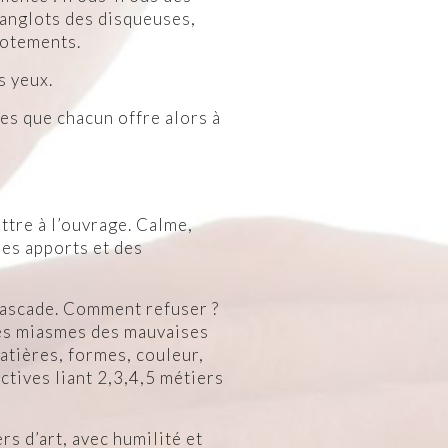
sanglots des disqueuses,
hotements.
s yeux.
s que chacun offre alors à
mettre à l’ouvrage. Calme,
des apports et des
 cascade. Comment refuser ?
 les miasmes des mauvaises
atières, formes, couleur,
tives liant 2,3,4,5 métiers
rs d’art, avec humilité et