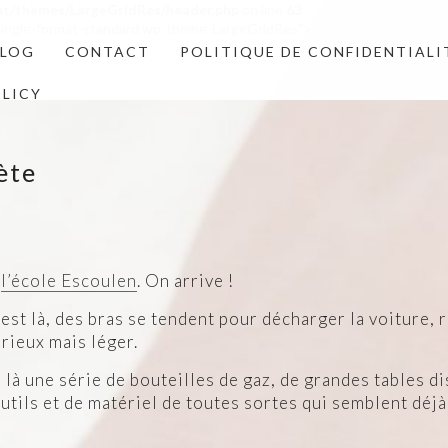
nt/themes/LargeGridRes/header.php
on line
63
1 single-format-standard wp-theme-LargeGridRes">
BLOG
CONTACT
POLITIQUE DE CONFIDENTIALI
OLICY
ète
e
l’école Escoulen
. On arrive !
st là, des bras se tendent pour décharger la voiture, 
érieux mais léger.
, là une série de bouteilles de gaz, de grandes tables 
utils et de matériel de toutes sortes qui semblent déjà 