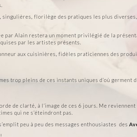
.
 singulières, florilège des pratiques les plus diverse
e par Alain restera un moment privilégié de la présen
quises par les artistes présents.
honneur aux cuisinières, fidèles praticiennes des produi
mes trop pleins de ces instants uniques d’où germent d
orde de clarté, à l’image de ces 6 jours. Me reviennen
times qui ne s’éteindront pas.
l s’emplit peu à peu des messages enthousiastes des
Av
!