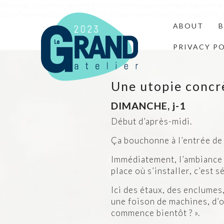
Warning
: Undefined variable $class in
/home/autourun/gat/wp-conte
class="wp-singular post-template-default single single-post postid-7
ABOUT
PRIVACY P
Une utopie concr
DIMANCHE, j-1
Début d’après-midi.
Ça bouchonne à l’entrée d
Immédiatement, l’ambiance e
place où s’installer, c’est s
Ici des étaux, des enclumes
une foison de machines, d’o
commence bientôt ? ».